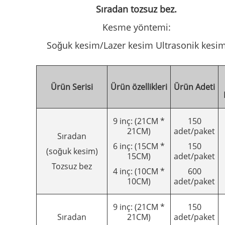
Sıradan tozsuz bez.
Kesme yöntemi:
Soğuk kesim/Lazer kesim Ultrasonik kesi
Ürün Serisi
Ürün özellikleri
Ürün Adeti
9 inç: (21CM *
150
21CM)
adet/paket
Sıradan
6 inç: (15CM *
150
(soğuk kesim)
15CM)
adet/paket
Tozsuz bez
4 inç: (10CM *
600
10CM)
adet/paket
9 inç: (21CM *
150
Sıradan
21CM)
adet/paket