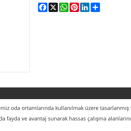
Facebook
X
WhatsApp
Pinterest
LinkedIn
Share
 temiz oda ortamlarında kullanılmak üzere tasarlanmı
yıda fayda ve avantaj sunarak hassas çalışma alanları