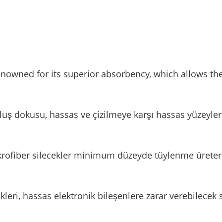
nowned for its superior absorbency, which allows the
ş dokusu, hassas ve çizilmeye karşı hassas yüzeyleri
krofiber silecekler minimum düzeyde tüylenme üretere
llikleri, hassas elektronik bileşenlere zarar verebilecek