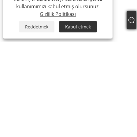
kullanımımızı kabul etmiş olursunuz.
Gizlilik Politikası
Reddetmek
Kabul etmek
+86-769-87989708
dgdgxld@163.com